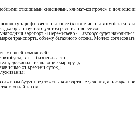
удобными откидными сидениями, климат-контролем и полноценно
скольку тариф известен заранее (в отличие от автомобилей в та
здка организуется с учетом расписания рейсов.
ународный аэропорт «Шереметьево» – автобус будет находиться 
марке транспорта, объему багажного отсека. Можно согласовать
ать с нашей компанией:
тобусы, в т. ч. бизнес-класса);
тели, досконально знающие маршрут);
зависимо от времени суток);
служивания;
ссажирам будут предложены комфортные условия, а поездка про
ством онлайн-чата.