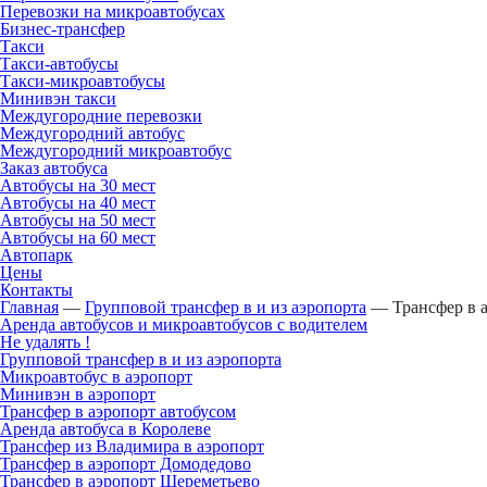
Перевозки на микроавтобусах
Бизнес-трансфер
Такси
Такси-автобусы
Такси-микроавтобусы
Минивэн такси
Междугородние перевозки
Междугородний автобус
Междугородний микроавтобус
Заказ автобуса
Автобусы на 30 мест
Автобусы на 40 мест
Автобусы на 50 мест
Автобусы на 60 мест
Автопарк
Цены
Контакты
Главная
—
Групповой трансфер в и из аэропорта
—
Трансфер в 
Аренда автобусов и микроавтобусов с водителем
Не удалять !
Групповой трансфер в и из аэропорта
Микроавтобус в аэропорт
Минивэн в аэропорт
Трансфер в аэропорт автобусом
Аренда автобуса в Королеве
Трансфер из Владимира в аэропорт
Трансфер в аэропорт Домодедово
Трансфер в аэропорт Шереметьево