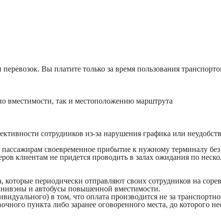
 перевозок. Вы платите только за время пользования транспорт
по вместимости, так и местоположению марштрута
ктивности сотрудников из-за нарушения графика или неудобства
ет пассажирам своевременное прибытие к нужному терминалу без
ров клиентам не придется проводить в залах ожидания по нескол
а, которые периодически отправляют своих сотрудников на соре
минивэны и автобусы повышенной вместимости.
идуального) в том, что оплата производится не за транспортное
очного пункта либо заранее оговоренного места, до которого не