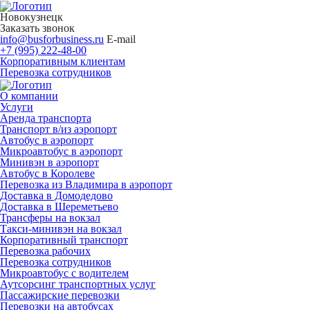
Новокузнецк
Заказать звонок
info@busforbusiness.ru
E-mail
+7 (995) 222-48-00
Корпоративным клиентам
Перевозка сотрудников
О компании
Услуги
Аренда транспорта
Транспорт в/из аэропорт
Автобус в аэропорт
Микроавтобус в аэропорт
Минивэн в аэропорт
Автобус в Королеве
Перевозка из Владимира в аэропорт
Доставка в Домодедово
Доставка в Шереметьево
Трансферы на вокзал
Такси-минивэн на вокзал
Корпоративный транспорт
Перевозка рабочих
Перевозка сотрудников
Микроавтобус с водителем
Аутсорсинг транспортных услуг
Пассажирские перевозки
Перевозки на автобусах