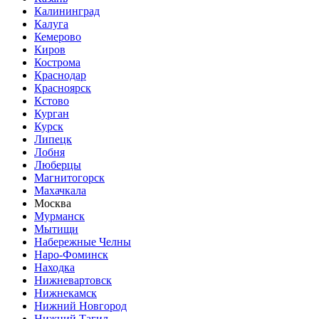
Калининград
Калуга
Кемерово
Киров
Кострома
Краснодар
Красноярск
Кстово
Курган
Курск
Липецк
Лобня
Люберцы
Магнитогорск
Махачкала
Москва
Мурманск
Мытищи
Набережные Челны
Наро-Фоминск
Находка
Нижневартовск
Нижнекамск
Нижний Новгород
Нижний Тагил