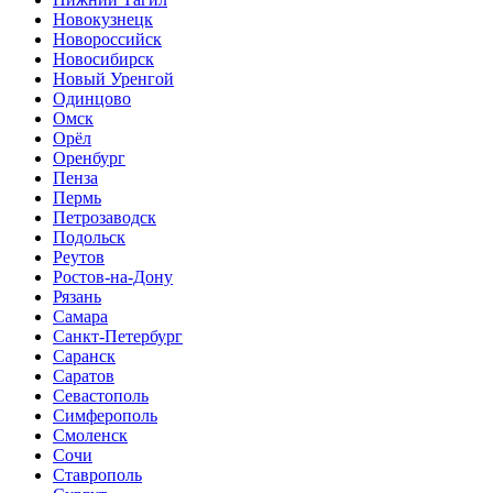
Новокузнецк
Новороссийск
Новосибирск
Новый Уренгой
Одинцово
Омск
Орёл
Оренбург
Пенза
Пермь
Петрозаводск
Подольск
Реутов
Ростов-на-Дону
Рязань
Самара
Санкт-Петербург
Саранск
Саратов
Севастополь
Симферополь
Смоленск
Сочи
Ставрополь