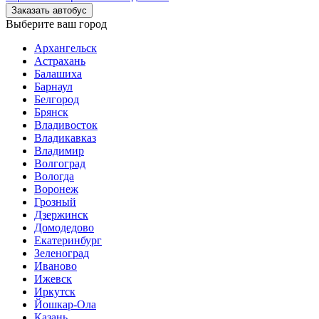
Заказать автобус
Выберите ваш город
Архангельск
Астрахань
Балашиха
Барнаул
Белгород
Брянск
Владивосток
Владикавказ
Владимир
Волгоград
Вологда
Воронеж
Грозный
Дзержинск
Домодедово
Екатеринбург
Зеленоград
Иваново
Ижевск
Иркутск
Йошкар-Ола
Казань