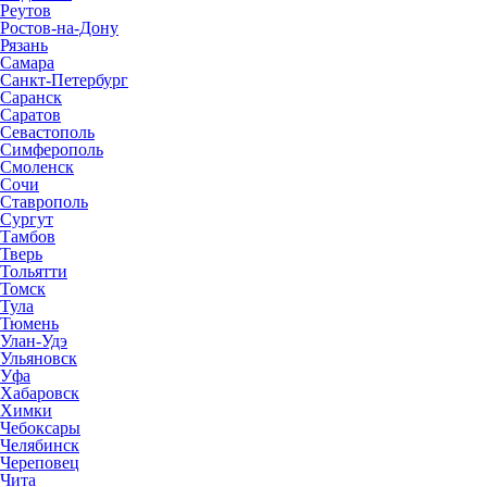
Реутов
Ростов-на-Дону
Рязань
Самара
Санкт-Петербург
Саранск
Саратов
Севастополь
Симферополь
Смоленск
Сочи
Ставрополь
Сургут
Тамбов
Тверь
Тольятти
Томск
Тула
Тюмень
Улан-Удэ
Ульяновск
Уфа
Хабаровск
Химки
Чебоксары
Челябинск
Череповец
Чита