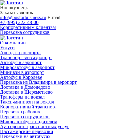
Новокузнецк
Заказать звонок
info@busforbusiness.ru
E-mail
+7 (995) 222-48-00
Корпоративным клиентам
Перевозка сотрудников
О компании
Услуги
Аренда транспорта
Транспорт в/из аэропорт
Автобус в аэропорт
Микроавтобус в аэропорт
Минивэн в аэропорт
Автобус в Королеве
Перевозка из Владимира в аэропорт
Доставка в Домодедово
Доставка в Шереметьево
Трансферы на вокзал
Такси-минивэн на вокзал
Корпоративный транспорт
Перевозка рабочих
Перевозка сотрудников
Микроавтобус с водителем
Аутсорсинг транспортных услуг
Пассажирские перевозки
Перевозки на автобусах