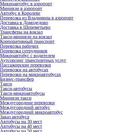
Микроавтобус в аэропорт
Минивэн в аэропорт
Автобус в Королеве
Перевозка из Владимира в аэропорт
Доставка в Домодедово
Доставка в Шереметьево
Трансферы на вокзал
Такси-минивэн на вокзал
Корпоративный транспорт
Перевозка рабочих
Перевозка сотрудников
Микроавтобус с водителем
Аутсорсинг транспортных услуг
Пассажирские перевозки
Перевозки на автобусах
Перевозки на микроавтобусах
Бизнес-трансфер
Такси
Такси-автобусы
Такси-микроавтобусы
Минивэн такси
Междугородние перевозки
Междугородний автобус
Междугородний микроавтобус
Заказ автобуса
Автобусы на 30 мест
Автобусы на 40 мест
Автобусы на 50 мест