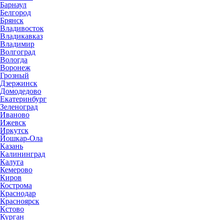
Барнаул
Белгород
Брянск
Владивосток
Владикавказ
Владимир
Волгоград
Вологда
Воронеж
Грозный
Дзержинск
Домодедово
Екатеринбург
Зеленоград
Иваново
Ижевск
Иркутск
Йошкар-Ола
Казань
Калининград
Калуга
Кемерово
Киров
Кострома
Краснодар
Красноярск
Кстово
Курган