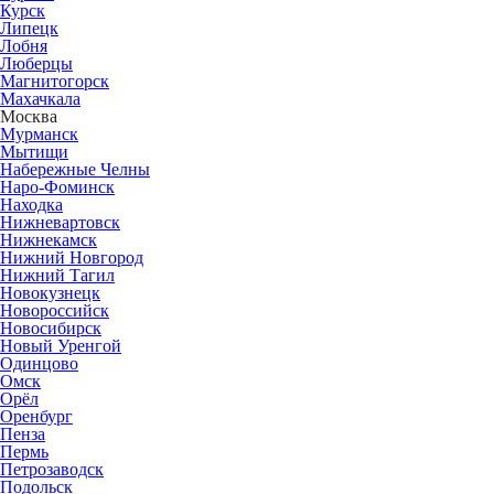
Курск
Липецк
Лобня
Люберцы
Магнитогорск
Махачкала
Москва
Мурманск
Мытищи
Набережные Челны
Наро-Фоминск
Находка
Нижневартовск
Нижнекамск
Нижний Новгород
Нижний Тагил
Новокузнецк
Новороссийск
Новосибирск
Новый Уренгой
Одинцово
Омск
Орёл
Оренбург
Пенза
Пермь
Петрозаводск
Подольск