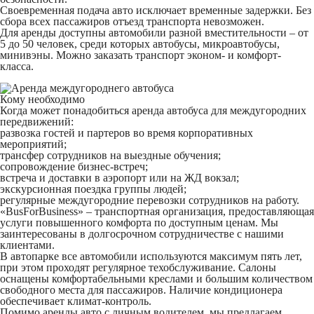
Своевременная подача авто исключает временные задержки. Без
сбора всех пассажиров отъезд транспорта невозможен.
Для аренды доступны автомобили разной вместительности – от
5 до 50 человек, среди которых автобусы, микроавтобусы,
минивэны. Можно заказать транспорт эконом- и комфорт-
класса.
Кому необходимо
Когда может понадобиться аренда автобуса для междугородних
передвижений:
развозка гостей и партеров во время корпоративных
мероприятий;
трансфер сотрудников на выездные обучения;
сопровождение бизнес-встреч;
встреча и доставки в аэропорт или на ЖД вокзал;
экскурсионная поездка группы людей;
регулярные междугородние перевозки сотрудников на работу.
«BusForBusiness» – транспортная организация, предоставляющая
услуги повышенного комфорта по доступным ценам. Мы
заинтересованы в долгосрочном сотрудничестве с нашими
клиентами.
В автопарке все автомобили используются максимум пять лет,
при этом проходят регулярное техобслуживание. Салоны
оснащены комфортабельными креслами и большим количеством
свободного места для пассажиров. Наличие кондиционера
обеспечивает климат-контроль.
Помимо аренды авто с личным водителем, мы предлагаем