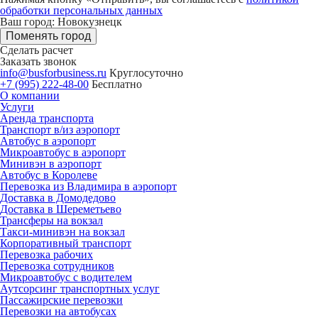
обработки персональных данных
Ваш город: Новокузнецк
Поменять город
Сделать расчет
Заказать звонок
info@busforbusiness.ru
Круглосуточно
+7 (995) 222-48-00
Бесплатно
О компании
Услуги
Аренда транспорта
Транспорт в/из аэропорт
Автобус в аэропорт
Микроавтобус в аэропорт
Минивэн в аэропорт
Автобус в Королеве
Перевозка из Владимира в аэропорт
Доставка в Домодедово
Доставка в Шереметьево
Трансферы на вокзал
Такси-минивэн на вокзал
Корпоративный транспорт
Перевозка рабочих
Перевозка сотрудников
Микроавтобус с водителем
Аутсорсинг транспортных услуг
Пассажирские перевозки
Перевозки на автобусах