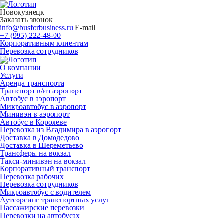
Новокузнецк
Заказать звонок
info@busforbusiness.ru
E-mail
+7 (995) 222-48-00
Корпоративным клиентам
Перевозка сотрудников
О компании
Услуги
Аренда транспорта
Транспорт в/из аэропорт
Автобус в аэропорт
Микроавтобус в аэропорт
Минивэн в аэропорт
Автобус в Королеве
Перевозка из Владимира в аэропорт
Доставка в Домодедово
Доставка в Шереметьево
Трансферы на вокзал
Такси-минивэн на вокзал
Корпоративный транспорт
Перевозка рабочих
Перевозка сотрудников
Микроавтобус с водителем
Аутсорсинг транспортных услуг
Пассажирские перевозки
Перевозки на автобусах