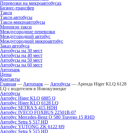
Перевозки на микроавтобусах
Бизнес-трансфер
Такси
Такси-автобусы
Такси-микроавтобусы
Минивэн такси
Междугородние перевозки
Междугородний автобус
Междугородний микроавтобус
Заказ автобуса
Автобусы на 30 мест
Автобусы на 40 мест
Автобусы на 50 мест
Автобусы на 60 мест
Автопарк
Цены
Контакты
Главная
—
Автопарк
—
Автобусы
—
Аренда Higer KLQ 6128
LQ с водителем в Новокузнецке
Автобусы
Автобус Higer KLQ 6885 Q
Автобус Higer KLQ 6128 LQ
Автобус SETRA S 415 HDH
Автобус IVECO FOXBUS 22501В-07
Автобус Mercedes-Benz O 580 Travego 15 RHD
Автобус Setra S 517 HD
Автобус YUTONG ZK 6122 H9
Автобус Setra S 515 HD