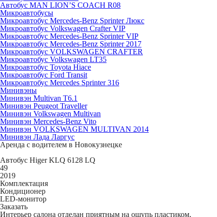
Автобус MAN LION’S COACH R08
Микроавтобусы
Микроавтобус Mercedes-Benz Sprinter Люкс
Микроавтобус Volkswagen Crafter VIP
Микроавтобус Mercedes-Benz Sprinter VIP
Микроавтобус Mercedes-Benz Sprinter 2017
Микроавтобус VOLKSWAGEN CRAFTER
Микроавтобус Volkswagen LT35
Микроавтобус Toyota Hiace
Микроавтобус Ford Transit
Микроавтобус Mercedes Sprinter 316
Минивэны
Минивэн Multivan Т6.1
Минивэн Peugeot Traveller
Минивэн Volkswagen Multivan
Минивэн Mercedes-Benz Vito
Минивэн VOLKSWAGEN MULTIVAN 2014
Минивэн Лада Ларгус
Аренда с водителем в Новокузнецке
Автобус Higer KLQ 6128 LQ
49
2019
Комплектация
Кондиционер
LED-монитор
Заказать
Интерьер салона отделан приятным на ощупь пластиком,