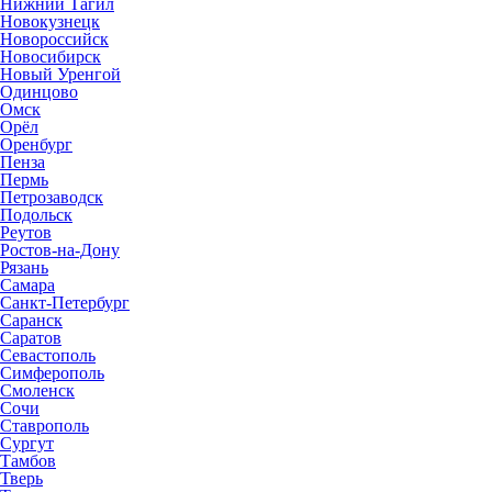
Нижний Тагил
Новокузнецк
Новороссийск
Новосибирск
Новый Уренгой
Одинцово
Омск
Орёл
Оренбург
Пенза
Пермь
Петрозаводск
Подольск
Реутов
Ростов-на-Дону
Рязань
Самара
Санкт-Петербург
Саранск
Саратов
Севастополь
Симферополь
Смоленск
Сочи
Ставрополь
Сургут
Тамбов
Тверь