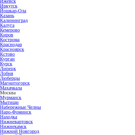
Ижевск
Иркутск
Йошкар-Ола
Казань
Калининград
Калуга
Кемерово
Киров
Кострома
Краснодар
Красноярск
Кстово
Курган
Курск
Липецк
Лобня
Люберцы
Магнитогорск
Махачкала
Москва
Мурманск
Мытищи
Набережные Челны
Наро-Фоминск
Находка
Нижневартовск
Нижнекамск
Нижний Новгород