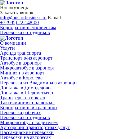
Новокузнецк
Заказать звонок
info@busforbusiness.ru
E-mail
+7 (995) 222-48-00
Корпоративным клиентам
Перевозка сотрудников
О компании
Услуги
Аренда транспорта
Транспорт в/из аэропорт
Автобус в аэропорт
Микроавтобус в аэропорт
Минивэн в аэропорт
Автобус в Королеве
Перевозка из Владимира в аэропорт
Доставка в Домодедово
Доставка в Шереметьево
Трансферы на вокзал
Такси-минивэн на вокзал
Корпоративный транспорт
Перевозка рабочих
Перевозка сотрудников
Микроавтобус с водителем
Аутсорсинг транспортных услуг
Пассажирские перевозки
Перевозки на автобусах