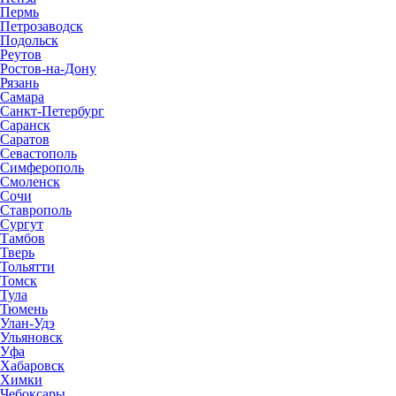
Пермь
Петрозаводск
Подольск
Реутов
Ростов-на-Дону
Рязань
Самара
Санкт-Петербург
Саранск
Саратов
Севастополь
Симферополь
Смоленск
Сочи
Ставрополь
Сургут
Тамбов
Тверь
Тольятти
Томск
Тула
Тюмень
Улан-Удэ
Ульяновск
Уфа
Хабаровск
Химки
Чебоксары