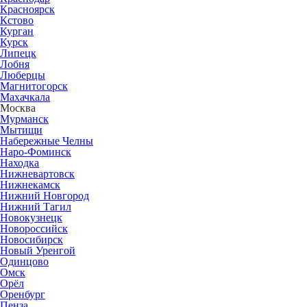
Красноярск
Кстово
Курган
Курск
Липецк
Лобня
Люберцы
Магнитогорск
Махачкала
Москва
Мурманск
Мытищи
Набережные Челны
Наро-Фоминск
Находка
Нижневартовск
Нижнекамск
Нижний Новгород
Нижний Тагил
Новокузнецк
Новороссийск
Новосибирск
Новый Уренгой
Одинцово
Омск
Орёл
Оренбург
Пенза