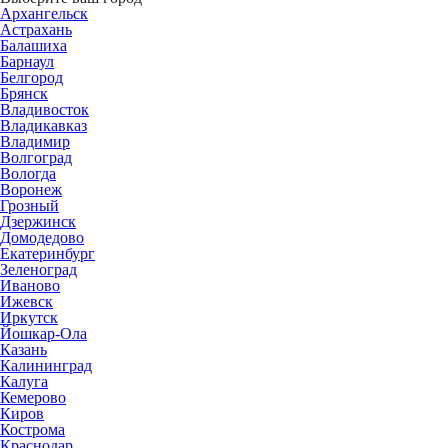
Архангельск
Астрахань
Балашиха
Барнаул
Белгород
Брянск
Владивосток
Владикавказ
Владимир
Волгоград
Вологда
Воронеж
Грозный
Дзержинск
Домодедово
Екатеринбург
Зеленоград
Иваново
Ижевск
Иркутск
Йошкар-Ола
Казань
Калининград
Калуга
Кемерово
Киров
Кострома
Краснодар