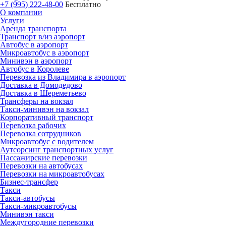
+7 (995) 222-48-00
Бесплатно
О компании
Услуги
Аренда транспорта
Транспорт в/из аэропорт
Автобус в аэропорт
Микроавтобус в аэропорт
Минивэн в аэропорт
Автобус в Королеве
Перевозка из Владимира в аэропорт
Доставка в Домодедово
Доставка в Шереметьево
Трансферы на вокзал
Такси-минивэн на вокзал
Корпоративный транспорт
Перевозка рабочих
Перевозка сотрудников
Микроавтобус с водителем
Аутсорсинг транспортных услуг
Пассажирские перевозки
Перевозки на автобусах
Перевозки на микроавтобусах
Бизнес-трансфер
Такси
Такси-автобусы
Такси-микроавтобусы
Минивэн такси
Междугородние перевозки