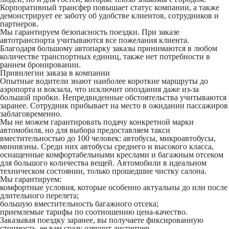
Корпоративный трансфер повышает статус компании, а также
демонстрирует ее заботу об удобстве клиентов, сотрудников и
партнеров.
Мы гарантируем безопасность поездки. При заказе
автотранспорта учитываются все пожелания клиента.
Благодаря большому автопарку заказы принимаются в любом
количестве транспортных единиц, также нет потребности в
раннем бронировании.
Привилегии заказа в компании
Опытные водители знают наиболее короткие маршруты до
аэропорта и вокзала, что исключит опоздания даже из-за
большой пробки. Непредвиденные обстоятельства учитываются
заранее. Сотрудник прибывает на место в ожидании пассажиров
заблаговременно.
Мы не можем гарантировать подачу конкретной марки
автомобиля, но для выбора предоставляем такси
вместительностью до 100 человек: автобусы, микроавтобусы,
минивэны. Среди них автобусы среднего и высокого класса,
оснащенные комфортабельными креслами и багажным отсеком
для большого количества вещей. Автомобили в идеальном
техническом состоянии, только прошедшие чистку салона.
Мы гарантируем:
комфортные условия, которые особенно актуальны до или после
длительного перелета;
большую вместительность багажного отсека;
приемлемые тарифы по соотношению цена-качество.
Заказывая поездку заранее, вы получаете фиксированную
стоимость, ее вам сразу озвучит диспетчер.