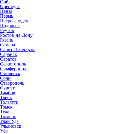
Орёл
Оренбург
Пенза
Пермь
Петрозаводск
Подольск
Реутов
Ростов-на-Дону
Рязань
Самара
Санкт-Петербург
Саранск
Саратов
Севастополь
Симферополь
Смоленск
Сочи
Ставрополь
Сургут
Тамбов
Тверь
Тольятти
Томск
Тула
Тюмень
Улан-Удэ
Ульяновск
Уфа