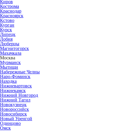
Киров
Кострома
Краснодар
Красноярск
Кстово
Курган
Курск
Липецк
Лобня
Люберцы
Магнитогорск
Махачкала
Москва
Мурманск
Мытищи
Набережные Челны
Наро-Фоминск
Находка
Нижневартовск
Нижнекамск
Нижний Новгород
Нижний Тагил
Новокузнецк
Новороссийск
Новосибирск
Новый Уренгой
Одинцово
Омск