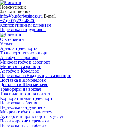
Новокузнецк
Заказать звонок
info@busforbusiness.ru
E-mail
+7 (995) 222-48-00
Корпоративным клиентам
Перевозка сотрудников
О компании
Услуги
Аренда транспорта
Транспорт в/из аэропорт
Автобус в аэропорт
Микроавтобус в аэропорт
Минивэн в аэропорт
Автобус в Королеве
Перевозка из Владимира в аэропорт
Доставка в Домодедово
Доставка в Шереметьево
Трансферы на вокзал
Такси-минивэн на вокзал
Корпоративный транспорт
Перевозка рабочих
Перевозка сотрудников
Микроавтобус с водителем
Аутсорсинг транспортных услуг
Пассажирские перевозки
Перевозки на автобусах