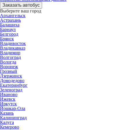
Заказать автобус
Выберите ваш город
Архангельск
Астрахань
Балашиха
Барнаул
Белгород
Брянск
Владивосток
Владикавказ
Владимир
Волгоград
Вологда
Воронеж
Грозный
Дзержинск
Домодедово
Екатеринбург
Зеленоград
Иваново
Ижевск
Иркутск
Йошкар-Ола
Казань
Калининград
Калуга
Кемерово